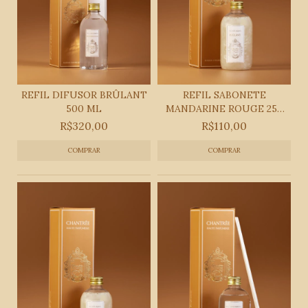
REFIL DIFUSOR BRÛLANT
REFIL SABONETE
500 ML
MANDARINE ROUGE 250
ML
R$320,00
R$110,00