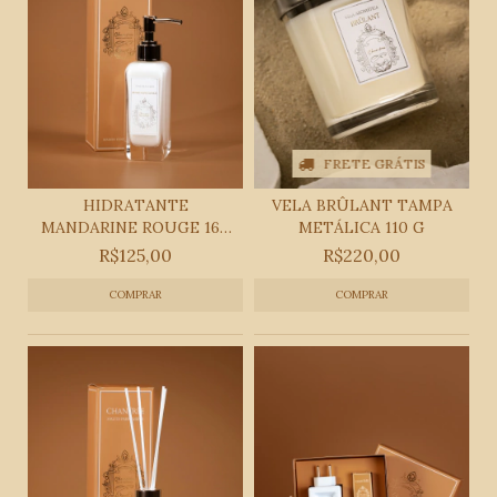
FRETE GRÁTIS
HIDRATANTE
VELA BRÛLANT TAMPA
MANDARINE ROUGE 160
METÁLICA 110 G
ML
R$125,00
R$220,00