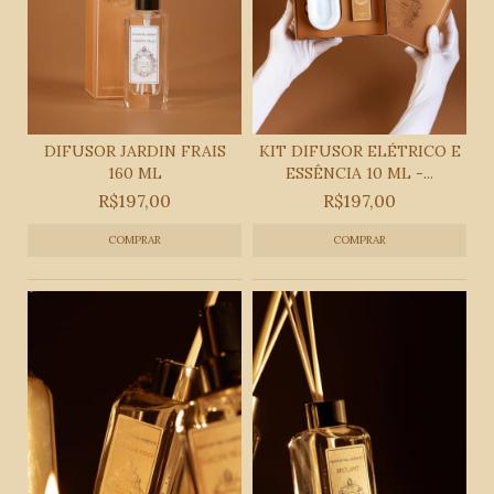
DIFUSOR JARDIN FRAIS
KIT DIFUSOR ELÉTRICO E
160 ML
ESSÊNCIA 10 ML -...
R$197,00
R$197,00
COMPRAR