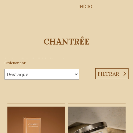
INÍCIO
CHANTRÊE
Início
/
Coleção Sable Blanc
/
Ordenar por
breadcrumbs.odorizante-em-spray1
FILTRAR